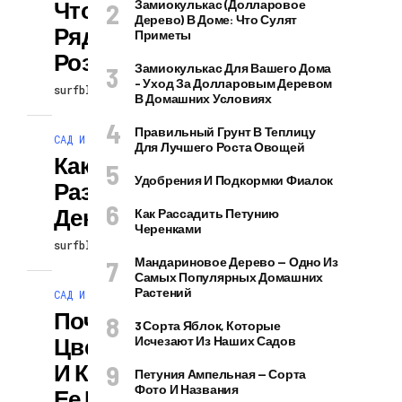
Что Посадить
Замиокулькас (долларовое
Дерево) В Доме: Что Сулят
Рядом С
Приметы
Розами?
Замиокулькас Для Вашего Дома
– Уход За Долларовым Деревом
surfblog
25.02.2026
В Домашних Условиях
Правильный Грунт В Теплицу
САД И ОГОРОД
Для Лучшего Роста Овощей
Как Просто
Удобрения И Подкормки Фиалок
Размножить
Декабрист
Как Рассадить Петунию
Черенками
surfblog
25.02.2026
Мандариновое Дерево — Одно Из
Самых Популярных Домашних
Растений
САД И ОГОРОД
Почему Не
3 Сорта Яблок, Которые
Цветет Орхидея
Исчезают Из Наших Садов
И Как Уговорить
Петуния Ампельная — Сорта
Фото И Названия
Ее Выпустить