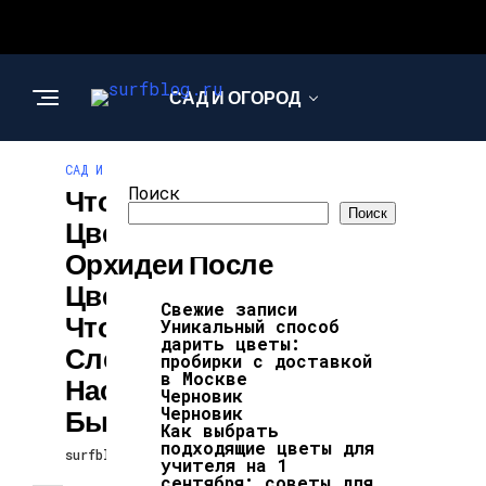
САД И ОГОРОД
САД И ОГОРОД
Поиск
Что Делать С
Поиск
Цветоносом
Орхидеи После
Цветения,
Свежие записи
Чтобы
Уникальный способ
дарить цветы:
Следующее
пробирки с доставкой
в Москве
Наступило
Черновик
Черновик
Быстрее
Как выбрать
подходящие цветы для
surfblog
26.02.2026
учителя на 1
сентября: советы для