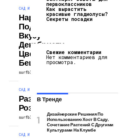
первоклассников
САД И ОГОРОД
Как вырастить
красивые гладиолусы?
Народная
Секреты посадки
Подкормка По
Вкусу
Декабристу.
Цветет Как
Свежие комментарии
Нет комментариев для
Бешеный!
просмотра.
surfblog
26.02.2026
САД И ОГОРОД
Размножение
В Тренде
Роз Черенками
Дизайнерские Решения По
surfblog
25.02.2026
Использованию Хост В Саду,
Сочетание Растений С Другими
Культурами На Клумбе
САД И ОГОРОД