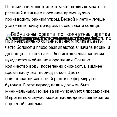
Первый совет состоит в том, что полив комнатных
растений в зимнее и осеннее время нужно
производить ранним утром. Весной и летом лучше
увлажнять почву вечером, после заката солнца.
Иллюстрация для статьи используется по стандартной лицензии ©ofazende.ru
Выращивание комнатных растений.
При неправильно организованном поливе цветы
часто болеют и плохо развиваются. С начала весны и
до конца лета почти все без исключения растения
нуждаются в обильном орошении. Осенью
количество воды постепенно снижают. В зимнее
время наступает период покоя. Цветы
приостанавливают свой рост и не формируют
бутонов. В этот период полив должен быть
минимальным. Почве за зиму требуется просыхание.
В противном случае может наблюдаться загнивание
корневой системы.