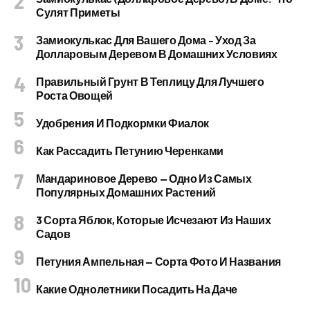
Сулят Приметы
Замиокулькас Для Вашего Дома – Уход За
Долларовым Деревом В Домашних Условиях
Правильный Грунт В Теплицу Для Лучшего
Роста Овощей
Удобрения И Подкормки Фиалок
Как Рассадить Петунию Черенками
Мандариновое Дерево — Одно Из Самых
Популярных Домашних Растений
3 Сорта Яблок, Которые Исчезают Из Наших
Садов
Петуния Ампельная — Сорта Фото И Названия
Какие Однолетники Посадить На Даче