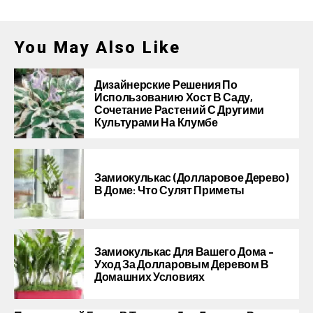
You May Also Like
Дизайнерские Решения По
Использованию Хост В Саду,
Сочетание Растений С Другими
Культурами На Клумбе
Замиокулькас (долларовое Дерево)
В Доме: Что Сулят Приметы
Замиокулькас Для Вашего Дома –
Уход За Долларовым Деревом В
Домашних Условиях