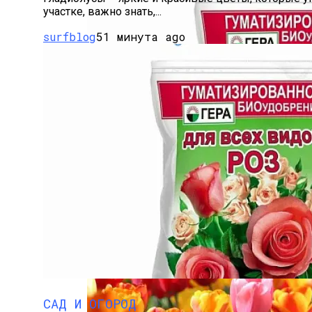
участке, важно знать,...
surfblog
51 минута ago
Удобрения Для Роз: Как Правильно Ух
САД И ОГОРОД