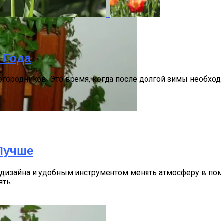
 Года
 огородников. Это время, когда после долгой зимы необхо
 Названия, Виды И Уход
 Лучше
 дизайна и удобным инструментом менять атмосферу в по
ь...