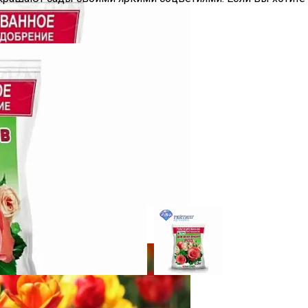
аживать За Любимыми Цветами