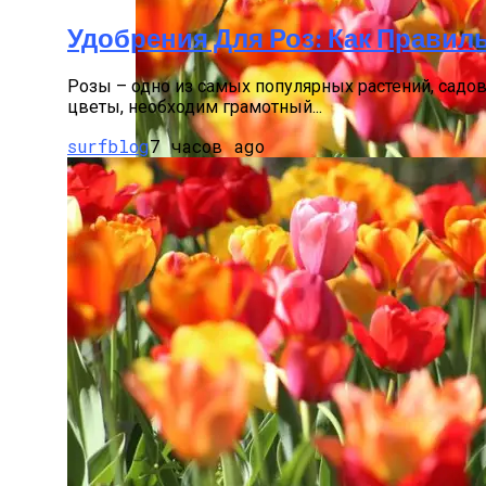
Удобрения Для Роз: Как Прави
Розы – одно из самых популярных растений, садо
цветы, необходим грамотный...
surfblog
7 часов ago
Посадка Тюльпанов Весной 2023 Года
Доминанты Из Растений. Какие Лучше