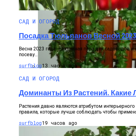
САД И ОГОРОД
Посадка Тюльпанов Весной 2023
Весна 2023 года — активная пора для садоводов и
посеву...
surfblog
13 часов ago
Вьющиеся Комнатные Растения: Фото И
САД И ОГОРОД
Доминанты Из Растений. Какие
Растения давно являются атрибутом интерьерного
правила, которые лучше соблюдать чтобы применят
surfblog
19 часов ago