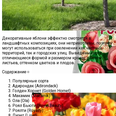
Декоративные яблони эффектно смотрятся в
ландшафтных композициях, они неприхотливы, поэтому
могут использоваться при озеленении как частных
территорий, так и городских улиц. Выведены сорта,
отличающиеся формой и размером кроны, цветом
листьев, оттенком цветков и плодов.
Содержание
Удобрения Для Роз: Как Правильно
Популярные сорта
Адирондак (Adirondack)
Ухаживать За Любимыми Цветами
Голден Хорнет (Golden Hornet)
Макамик (Makamik)
Ола (Ola)
Роял Бьюти (Royal Beauty)
Роялти (Royalty)
Лизет (Liset)