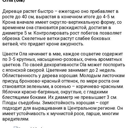
Деревце растет быстро – ежегодно оно прибавляет в
росте до 40 см, вырастая в конечном итоге до 4-5 м.
Крона вначале имеет округло-вертикальную форму, со
временем она становится раскидистой, достигая в
диаметре 5 м. Контролировать рост побегов позволяет
обрезка. Скелетные ветки растут слабее боковых
ветвей, что придает кроне ажурность.
Цвести Ола начинает в мае, каждое соцветие содержит
по 3-5 крупных, насыщенно-розовых, очень ароматных
цветков. По своей декоративности Ola может поспорить
с японской сакурой. Цветение занимает до 2 недель.
Облиственность у дерева хорошая. Молодым листочкам
присущ бронзово-красный оттенок, по мере роста они
становятся зелеными, а осенью – коричнево-красными.
Яблочки красно-багряные, округлые, с гладкими
блестящими боками. Их диаметр не превышает 3 см.
Плоды съедобны. Зимостойкость хорошая – сорт
подходит для выращивания в Центральном регионе. Он
имеет устойчивость к мучнистой росе, парше, многим
вредителям.