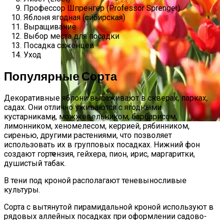
Профессор Шпренгер (Professor Sprenger)
Яблоня ягодная (сибирская)
Выращивание
Выбор места для посадки
Посадка саженцев
Уход
Популярные Сорта
Декоративные яблони высаживают в скверах, парках,
садах. Они отлично уживаются с ягодными
кустарниками, можжевельником, барбарисом,
лимонником, хеномелесом, керрией, рябинником,
Посадка Тюльпанов Весной 2023 Года
сиренью, другими растениями, что позволяет
использовать их в групповых посадках. Нижний фон
Доминанты Из Растений. Какие Лучше
создают гортензия, гейхера, пион, ирис, маргаритки,
душистый табак.
В тени под кроной располагают теневыносливые
культуры.
Сорта с вытянутой пирамидальной кроной используют в
рядовых аллейных посадках при оформлении садово-