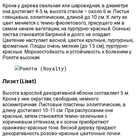
Крона у дерева овальная или шаровидная, в диаметре
она достигает 4-5 м, высота ствола – около 6 м. Листья
глянцевые, эллиптические, длиной до 10 см. К лету их
цвет меняется с темно-фиолетового, присущего им в
самом начале вегетации, на пурпурно-красный. Осенью
листва становится багряной и долго не опадает.
Цветение наступает весной, цветки крупные, пурпурные,
ароматные. Плоды очень мелкие (до 1.5 см), пурпурно-
красные. Морозостойкость и устойчивость к болезням у
Роялти высокая.
Лизет (Liset)
Высота взрослой декоративной яблони составляет 5 м.
Крона у нее округлая, свободная, немного
ассиметричная. Листовые пластины эллиптические, в
длину достигают 10-11 см. При распускании они
красные, затем становятся темно-зелеными с
коричневым оттенком, а к осени приобретают
оранжево-красные тона. Весной дереву придают
декоративность розово-красные цветочные почки.