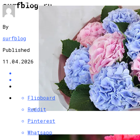
САД И ОГОРОД
surfblog.ru
By
surfblog
Published
11.04.2026
Flipboard
Reddit
Букеты Из Гортензий: Особенности
Pinterest
Цветов, Поводы Для Дарения
Whatsapp