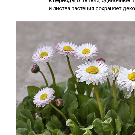
в периоды оттепели, одиночные ц
и листва растения сохраняет деко