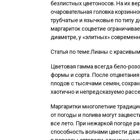
безлистных цветоносов. На их ве
очаровательная головка корзинно
трубчатые и язычковые по типу 
маргариток соцветие ограничивае
диаметре, у «элитных» современн
Статья по теме:Лианы с красивы
Цветовая гамма всегда бело-розов
формы и сорта. После отцветани
плодов с тысячами семян, сохран
хаотично и непредсказуемо рассе
Маргаритки многолетние традицио
от погоды и полива могут зацвест
все лето. При нежаркой погоде р
способность волнами цвести даж