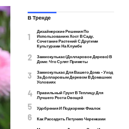
В Тренде
Дизайнерские Решения По
Использованию Хост В Саду,
Сочетание Растений С Другими
Культурами На Клумбе
Замиокулькас (долларовое Дерево) В
Доме: Что Сулят Приметы
Замиокулькас Для Вашего Дома – Уход
За Долларовым Деревом В Домашних
Условиях
Правильный Грунт В Теплицу Для
Лучшего Роста Овощей
Удобрения И Подкормки Фиалок
Как Рассадить Петунию Черенками