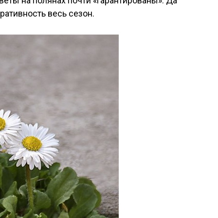
веты на полянах почти «гарантированы». Да
ративность весь сезон.