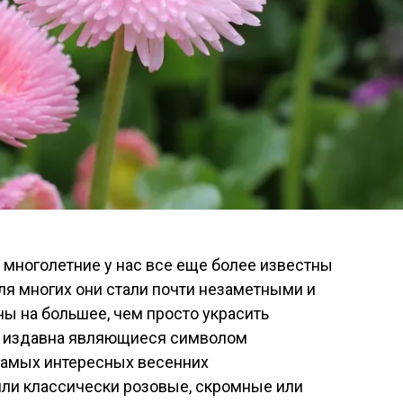
 многолетние у нас все еще более известны
для многих они стали почти незаметными и
ы на большее, чем просто украсить
а, издавна являющиеся символом
 самых интересных весенних
или классически розовые, скромные или