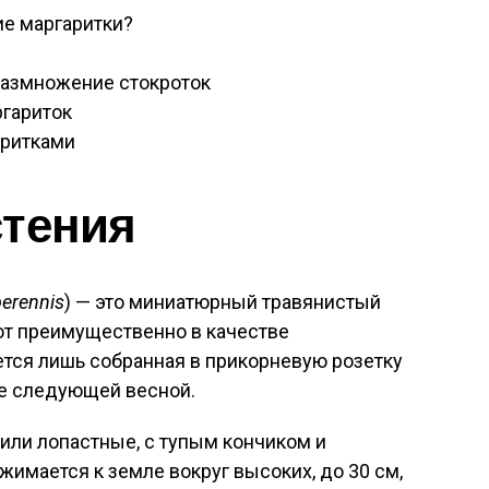
е маргаритки?
размножение стокроток
ргариток
аритками
стения
perennis
) — это миниатюрный травянистый
т преимущественно в качестве
ется лишь собранная в прикорневую розетку
же следующей весной.
или лопастные, с тупым кончиком и
имается к земле вокруг высоких, до 30 см,