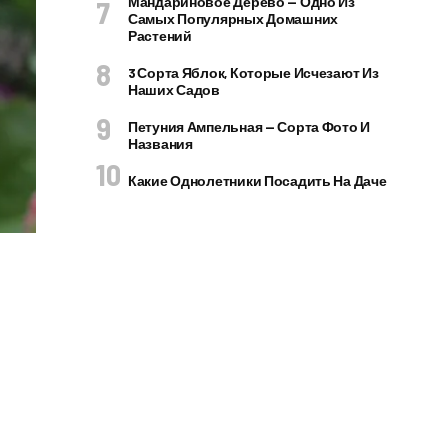
Мандариновое Дерево — Одно Из
Самых Популярных Домашних
Растений
3 Сорта Яблок, Которые Исчезают Из
Наших Садов
Петуния Ампельная — Сорта Фото И
Названия
Какие Однолетники Посадить На Даче