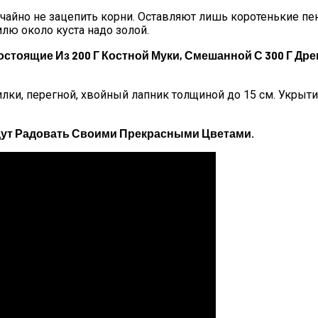
лучайно не зацепить корни. Оставляют лишь коротенькие 
лю около куста надо золой.
остоящие Из 200 Г Костной Муки, Смешанной С 300 Г Др
илки, перегной, хвойный лапник толщиной до 15 см. Укрыт
ут Радовать Своими Прекрасными Цветами.