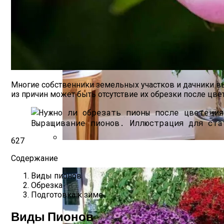
Многие собственники земельных участков и дачники вы
из причин может быть отсутствие их обрезки после цвет
Выращивание пионов.
Иллюстрация для ста
627
Фикус Бенджамина — Неизменно Попул
Содержание
Виды пионов
Обрезка
Подготовка к зиме
Виды Пионов