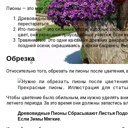
Пионы — это многолетники трех видов:
Древовидные. Этому виду необходима легкая стри
перестараться.
Ито-пионы — это сильные кусты, которые хорошо 
цвет, они украшают приусадебные участки. Если их
Травянистые. Это одни из самых древних декорат
поздней осени, окрашиваясь в яркий багрянец. В
Обрезка
Относительно того, обрезать ли пионы после цветения, 
Пикировка Петунии В 2023 Году По Лун
Прекрасные пионы.
Иллюстрация для стать
Чтобы цветение было обильным, им нужно уделять вним
летнего периода. За это время они должны запастись 
Древовидные Пионы Сбрасывают Листья Подобно
Если Зимы Мягкие.