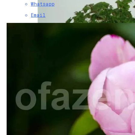
Whatsapp
Email
Вьющиеся Комнатные Растения: Фото И