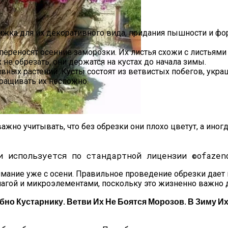
жка для их декоративного вида, придания пышности и фор
переносят осенние заморозки. Их листья схожи с листьям
 не обрезать, они держатся на кустах до начала зимы.
ивных растений. Кусты состоят из ветвистых побегов, ук
ыращивать их несложно.
важно учитывать, что без обрезки они плохо цветут, а иног
ному Календарю: Благоприятные И Неблагоприятные Дн
и используется по стандартной лицензии ©ofazen
ание уже с осени. Правильное проведение обрезки дает 
влагой и микроэлементами, поскольку это жизненно важно 
 Кустарнику. Ветви Их Не Боятся Морозов. В Зиму Их