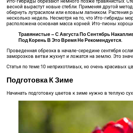
Ито-гибриды обрезают немного позже травянистых. Сте
весной вырастут новые стебли. Применяя другой метод 
обернуть лутрасилом или еловым лапником. Растения р
несколько недель. Несмотря на то, что Ито-гибриды мо
расположена основная масса корней. Ито-пионы хорош
Травянистые — С Августа По Сентябрь Накапли
Под Корень В Это Время Не Рекомендуется.
Проведенная обрезка в начале-середине сентября ослаб
заморозков ветви жухнут и ложатся на землю. Это значи
Статья по теме:10 неприхотливых, но очень красивых ц
Подготовка К Зиме
Начинать подготовку цветов к зиме нужно в теплую су