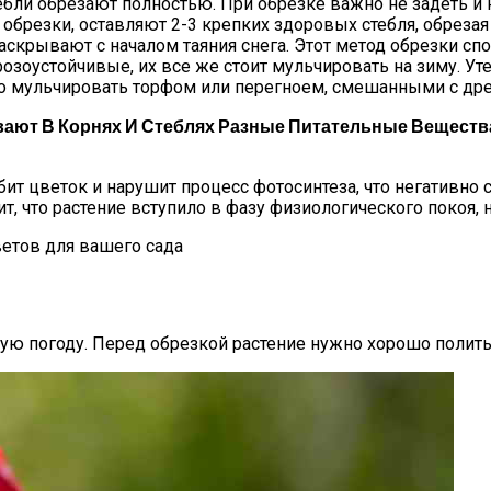
бли обрезают полностью. При обрезке важно не задеть и 
обрезки, оставляют 2-3 крепких здоровых стебля, обрезая 
аскрывают с началом таяния снега. Этот метод обрезки сп
розоустойчивые, их все же стоит мульчировать на зиму. У
о мульчировать торфом или перегноем, смешанными с дре
вают В Корнях И Стеблях Разные Питательные Веществ
ит цветок и нарушит процесс фотосинтеза, что негативно 
т, что растение вступило в фазу физиологического покоя, 
ветов для вашего сада
хую погоду. Перед обрезкой растение нужно хорошо полить