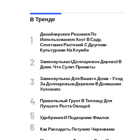
В Тренде
Дизайнерские Решения По
Использованию Хост В Саду,
Сочетание Растений С Другими
Культурами На Клумбе
Замиокулькас (долларовое Дерево) В
Доме: Что Сулят Приметы
Замиокулькас Для Вашего Дома – Уход
За Долларовым Деревом В Домашних
Условиях
Правильный Грунт В Теплицу Для
Лучшего Роста Овощей
Удобрения И Подкормки Фиалок
Как Рассадить Петунию Черенками