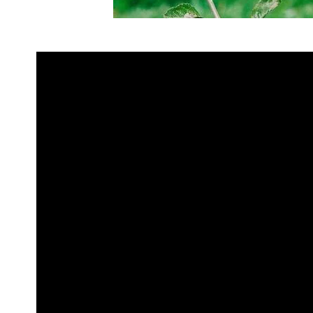
Прививка плодовых деревьев и к
на меньшей площади больше сорт
выбранный сорт, обновить его и
посадками без ущерба для места 
в способах прививки и правильной
должно возникнуть даже у начин
простых методик, которые не тр
системного контроля над процес
Содержание
Зачем прививают плодовые
Привой и подвой — что это
Заготовка черенков для пр