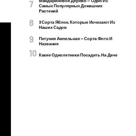
Мандариновое Дерево — Одно Из
Самых Популярных Домашних
Растений
3 Сорта Яблок, Которые Исчезают Из
Наших Садов
Петуния Ампельная — Сорта Фото И
Названия
Какие Однолетники Посадить На Даче