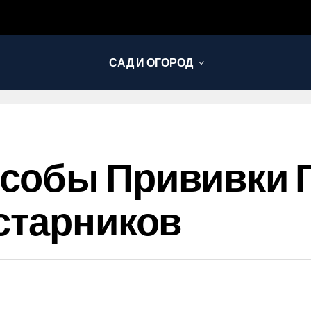
САД И ОГОРОД
собы Прививки 
старников