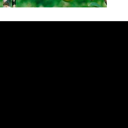
устарников — это возможность разместить
овых культур, исправить неудачно
ли поэкспериментировать с фруктовыми
и потраченного времени. Если разобраться
 технике каждого из них, затруднений не
ающих садоводов. Но лучше начать с самых
ебуют профессиональных навыков и
сом.
 деревья
ивоя