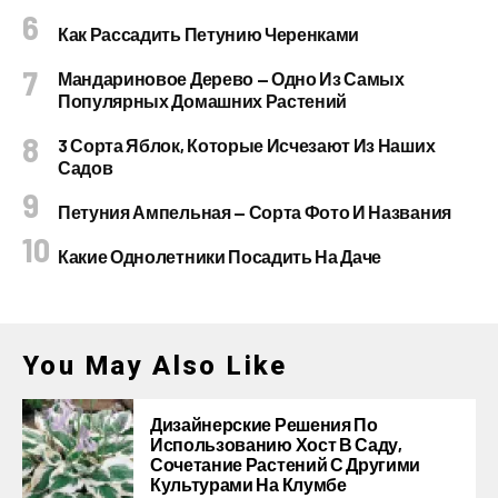
Как Рассадить Петунию Черенками
Мандариновое Дерево — Одно Из Самых
Популярных Домашних Растений
3 Сорта Яблок, Которые Исчезают Из Наших
Садов
Петуния Ампельная — Сорта Фото И Названия
Какие Однолетники Посадить На Даче
You May Also Like
Дизайнерские Решения По
Использованию Хост В Саду,
Сочетание Растений С Другими
Культурами На Клумбе