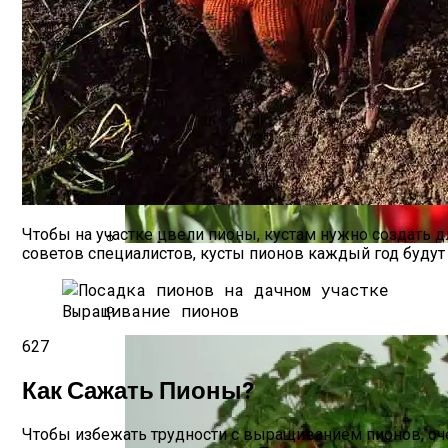
Чтобы на участке цвели пионы, кустам нужно создать дл
советов специалистов, кусты пионов каждый год буду
Посадка Тюльпанов Весной 2023 Года
Доминанты Из Растений. Какие Лучше
Выращивание пионов
627
Как Сажать Пионы?
Чтобы избежать трудности с выращиванием пионов, оче