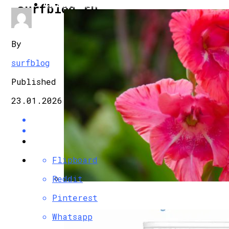
САД И ОГОРОД
surfblog.ru
By
surfblog
Published
23.01.2026
Flipboard
Reddit
Весенняя Посадка Гладиолуса: Сроки, 
Pinterest
Whatsapp