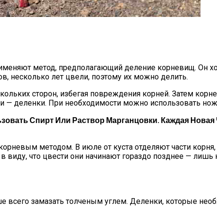
меняют метод, предполагающий деление корневищ. Он хоро
гов, несколько лет цвели, поэтому их можно делить.
ескольких сторон, избегая повреждения корней. Затем ко
сти — деленки. При необходимости можно использовать нож
овать Спирт Или Раствор Марганцовки. Каждая Новая Ч
орневым методом. В июле от куста отделяют части корня, 
 виду, что цвести они начинают гораздо позднее — лишь н
 всего замазать толченым углем. Деленки, которые необ