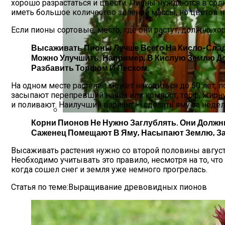
хорошо разрастаться и цвести. Пионы нуждаются в солн
иметь большое количество зеленой массы, но цветов на
Если пионы сортовые, место, где они растут, должно хо
Высаживать Пионы Лучше Всего На Кисло-Сладк
Можно Улучшить. Например, В Кислую Землю До
Разбавить Торфом И Песком.
На одном месте растение может находиться до 50 лет, п
засыпают перепревший навоз или компост, торф, жирн
и поливают. Наилучший вариант — сделать яму за недел
Корни Пионов Не Нужно Заглублять. Они Должны
Вьющиеся Комнатные Растения: Фото И
Саженец Помещают В Яму, Насыпают Землю, За
Высаживать растения нужно со второй половины августа 
Необходимо учитывать это правило, несмотря на то, что
когда сошел снег и земля уже немного прогрелась.
Статья по теме:Выращивание древовидных пионов