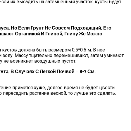
Если их высадить на затемненный участок, кусты будут
са. Но Если Грунт Не Совсем Подходящий, Его
чшают Органикой И Глиной, Глину Же Можно
 кустов должна быть размером 0,5*0,5 м. В нее
и золу. Массу тщательно перемешивают, затем уминают
му не возникнет воздушных пустот.
та, В Случаях С Легкой Почвой — 6-7 См.
тение примется хуже, долгое время не будет цвести.
 пересадить растение весной, то лучше это сделать,