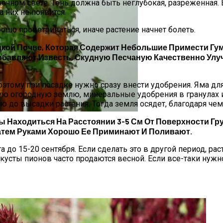
ечном свете. Тень должна быть неглубокая, разреженная. 
 них не появится.
рошо проветриваться, иначе растение начнет болеть.
ой Почве, Которая Содержит Небольшие Примести Гуму
бавляют Известь, Скудную Песчаную Качественно Улу
оэтому при посадке нужно сразу внести удобрения. Яма для
ую огородную землю, минеральные удобрения в гранулах 
ю до высадки растения. Тогда земля осядет, благодаря че
 Находиться На Расстоянии 3-5 См От Поверхности Грун
 Названия, Виды И Уход
тем Руками Хорошо Ее Приминают И Поливают.
до 15-20 сентября. Если сделать это в другой период, рас
 кусты пионов часто продаются весной. Если все-таки нужно