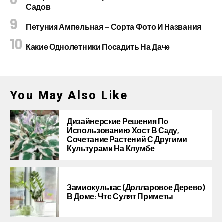
Садов
Петуния Ампельная — Сорта Фото И Названия
Какие Однолетники Посадить На Даче
You May Also Like
Дизайнерские Решения По
Использованию Хост В Саду,
Сочетание Растений С Другими
Культурами На Клумбе
Замиокулькас (долларовое Дерево)
В Доме: Что Сулят Приметы