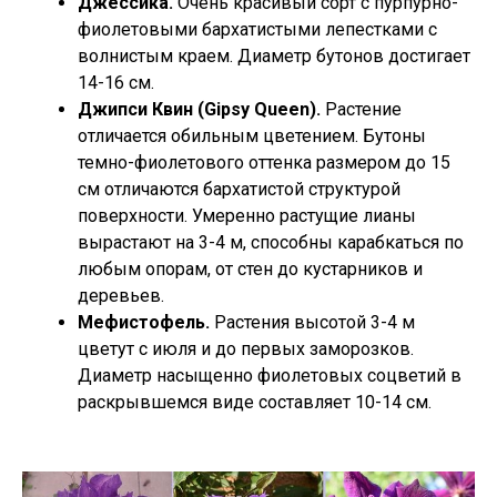
Джессика.
Очень красивый сорт с пурпурно-
фиолетовыми бархатистыми лепестками с
волнистым краем. Диаметр бутонов достигает
14-16 см.
Джипси Квин (Gipsy Queen).
Растение
отличается обильным цветением. Бутоны
темно-фиолетового оттенка размером до 15
см отличаются бархатистой структурой
поверхности. Умеренно растущие лианы
вырастают на 3-4 м, способны карабкаться по
любым опорам, от стен до кустарников и
деревьев.
Мефистофель.
Растения высотой 3-4 м
цветут с июля и до первых заморозков.
Диаметр насыщенно фиолетовых соцветий в
раскрывшемся виде составляет 10-14 см.