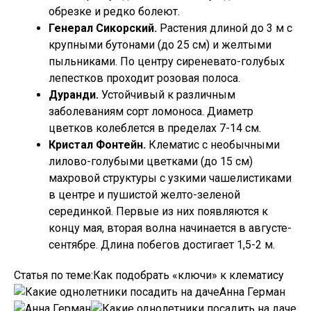
обрезке и редко болеют.
Генерал Сикорский.
Растения длиной до 3 м с
крупными бутонами (до 25 см) и желтыми
пыльниками. По центру сиреневато-голубых
лепестков проходит розовая полоса.
Дуранди.
Устойчивый к различным
заболеваниям сорт ломоноса. Диаметр
цветков колеблется в пределах 7-14 см.
Кристал Фонтейн.
Клематис с необычными
лилово-голубыми цветками (до 15 см)
махровой структуры с узкими чашелистиками
в центре и пушистой желто-зеленой
серединкой. Первые из них появляются к
концу мая, вторая волна начинается в августе-
сентябре. Длина побегов достигает 1,5-2 м.
Статья по теме:Как подобрать «ключи» к клематису
Анна Герман