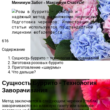
Минимум Забот – Максимум Счастья!
Подготовка черенков.
Иллюстрация для
статьи используется по стандартной
лицензии ©ofazende.ru
616
Содержание
Сущность буррито – технология заворачивания
Заготовка розовых буррито
Приготовление «шаурмы»
Букеты Из Гортензий: Особенности
Что дальше?
Цветов, Поводы Для Дарения
Сущность Буррито – Технология
Заворачивания
Метод заключается в следующем: черенки (стебли)
заворачиваются во влажную газету или влажное