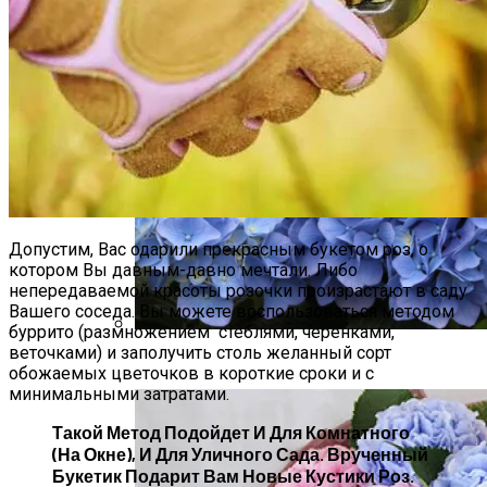
Допустим, Вас одарили прекрасным букетом роз, о
котором Вы давным-давно мечтали. Либо
непередаваемой красоты розочки произрастают в саду
Вашего соседа. Вы можете воспользоваться методом
буррито (размножением стеблями, черенками,
веточками) и заполучить столь желанный сорт
Как Определить Вид Гортензии
обожаемых цветочков в короткие сроки и с
минимальными затратами.
Такой Метод Подойдет И Для Комнатного
(на Окне), И Для Уличного Сада. Врученный
Букетик Подарит Вам Новые Кустики Роз.