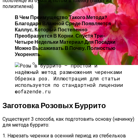
полотенце из бумаги, потом в плёнку (пакет из
полиэтилена).
В Чем Преимущество Такого Метода?
Благодаря Влажной Среде Появляется
Каллус, Который Постепенно
Преобразуется В Корни. Спустя Три-
Четыре Недельки Материал Для Посадки
Можно Высаживать В Почву, Полностью
Укоренять.
Весенняя Посадка Гладиолуса: Сроки,
Обрезка роз.
Иллюстрация для статьи
Пошаговая Инструкция И Уход
используется по стандартной лицензии
©ofazende.ru
Заготовка Розовых Буррито
Существует 3 способа, как подготовить основу (начинку)
для метода буррито:
1. Нарезать черенки в осенний период из стебельков