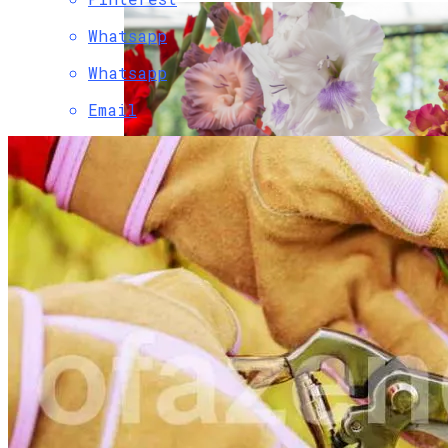
Whatsapp
Whatsapp
Email
Как Вырастить Красивые Гладиолусы?
Секреты Посадки