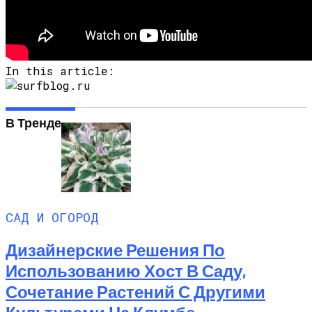
In this article:
В Тренде
САД И ОГОРОД
Дизайнерские Решения По
Использованию Хост В Саду,
Сочетание Растений С Другими