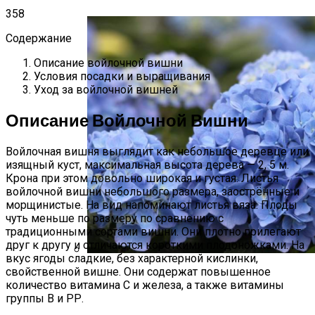
358
Содержание
Описание войлочной вишни
Условия посадки и выращивания
Уход за войлочной вишней
Описание Войлочной Вишни
Войлочная вишня выглядит как небольшое деревце или
изящный куст, максимальная высота дерева — 2, 5 м.
Крона при этом довольно широкая и густая. Листья
войлочной вишни небольшого размера, заострённые и
морщинистые. На вид напоминают листья вяза. Плоды
чуть меньше по размеру по сравнению с
традиционными сортами вишни. Они плотно прилегают
друг к другу и отличаются короткими плодоножками. На
вкус ягоды сладкие, без характерной кислинки,
свойственной вишне. Они содержат повышенное
Как Определить Вид Гортензии
количество витамина С и железа, а также витамины
группы В и РР.