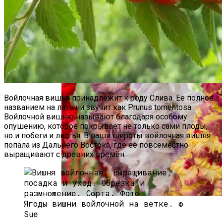
Учителя На 1 Сентября: Советы Для
Первоклассников
Войлочная вишня принадлежит к роду Слива. Ее полное
названием на латыни звучит как Prunus tomentosa.
Войлочной вишню называют благодаря особому
опушению, которое покрывает не только сами плоды,
но и побеги и листья. В наши широты войлочная вишня
попала из Дальнего Востока, где ее повсеместно
выращивают с древних времён.
Ягоды вишни войлочной на ветке. ©
Как Вырастить Красивые Гладиолусы?
Sue
Секреты Посадки