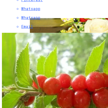
Уникальный Способ Дарить Цветы:
Whatsapp
Пробирки С Доставкой В Москве
Whatsapp
Email
Как Выбрать Подходящие Цветы Для