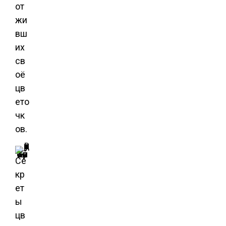
от
жи
вш
их
св
оё
цв
ето
чк
ов.
Петунья во всей своей красе
Се
кр
ет
ы
цв