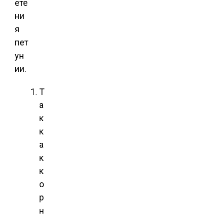
ете
ни
я
пет
ун
ии.
Т
а
к
к
а
к
к
о
р
н