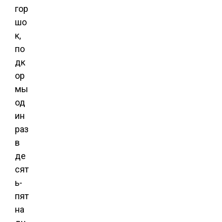
гор
шо
к,
по
дк
ор
мы
од
ин
раз
в
де
сят
ь-
пят
на