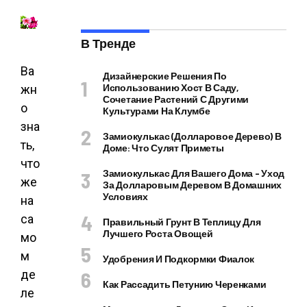
В Тренде
Ва
Дизайнерские Решения По
Использованию Хост В Саду,
жн
Сочетание Растений С Другими
о
Культурами На Клумбе
зна
Замиокулькас (долларовое Дерево) В
ть,
Доме: Что Сулят Приметы
что
Замиокулькас Для Вашего Дома – Уход
же
За Долларовым Деревом В Домашних
Условиях
на
са
Правильный Грунт В Теплицу Для
Лучшего Роста Овощей
мо
м
Удобрения И Подкормки Фиалок
де
Как Рассадить Петунию Черенками
ле