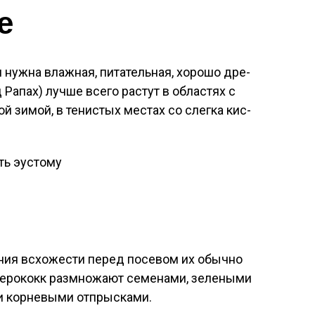
е
 нуж­на влаж­ная, пи­татель­ная, хо­рошо дре­
 Ра­пах) луч­ше все­го рас­тут в об­ластях с
ой зи­мой, в те­нис­тых мес­тах со слег­ка кис­
ть эустому
ния всхо­жес­ти пе­ред по­севом их обыч­но
те­рококк раз­мно­жа­ют се­мена­ми, зе­лены­ми
и кор­не­выми от­прыс­ка­ми.