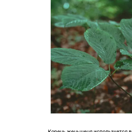
Ко­рень жень­ше­ня ис­поль­зу­ет­ся 