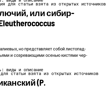
ция для статьи взята из открытых источников
­лючий, или си­бир­
leutherococcus
­ли­евых, но пред­став­ля­ет со­бой лис­то­пад­
ь­ями и соз­ре­ва­ющи­ми осенью кис­тя­ми чер­
 для статьи взята из открытых источников
кан­ский (P.