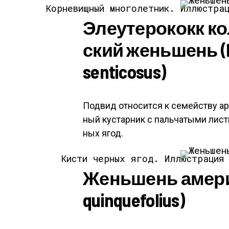
Кор­не­вищ­ный мно­голет­ник.
Иллюстра
Эле­уте­рококк ко
ский жень­шень (E
senticosus)
Подвид от­но­сит­ся к се­мей­ству ара
ный кус­тарник с паль­ча­тыми лист
ных ягод.
Кисти черных ягод.
Иллюстрация
Жень­шень аме­ри
quinquefolius)