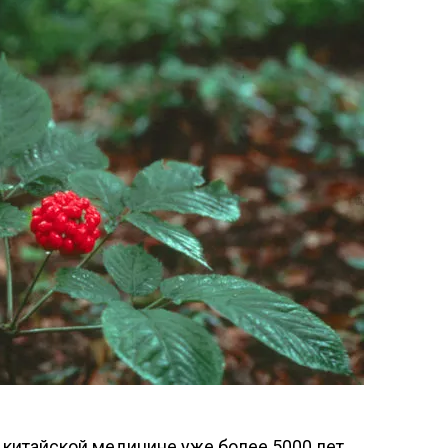
в ки­тай­ской ме­дици­не уже бо­лее 5000 лет.