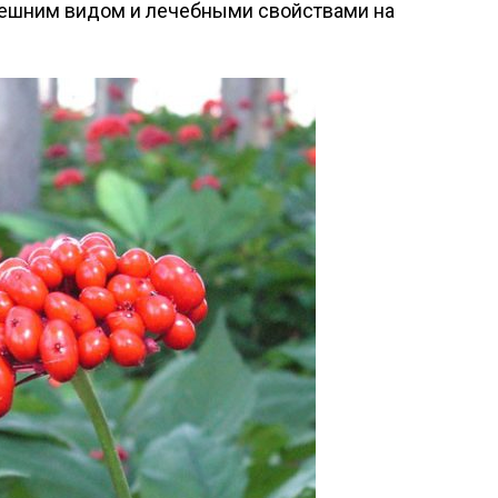
еш­ним ви­дом и ле­чеб­ны­ми свой­ства­ми на