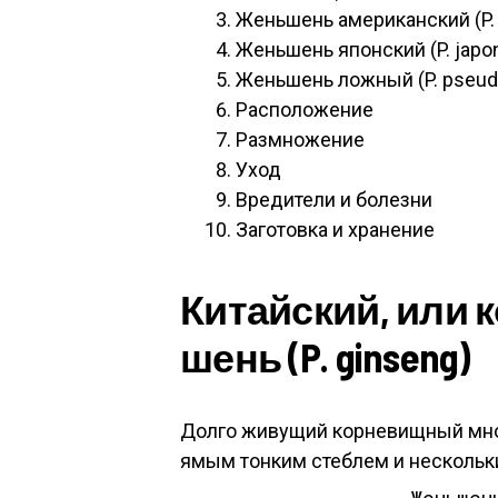
Жень­шень аме­рикан­ский (P.
Жень­шень япон­ский (P. japo
Жень­шень лож­ный (P. pseu
Рас­по­ложе­ние
Раз­мно­жение
Уход
Вре­дите­ли и бо­лез­ни
За­готов­ка и хра­нение
Ки­тай­ский, или 
шень (P. ginseng)
Дол­го жи­вущий кор­не­вищ­ный мно
ямым тон­ким стеб­лем и нес­коль­к