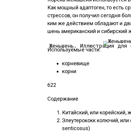
Как мощ­ный адап­то­ген, то есть с
стрес­сов, он по­лучил се­год­ня бол
ким же дей­стви­ем об­ла­да­ют и два
шень аме­рикан­ский и си­бир­ский ж
Женьшень.
Иллюстрация для 
Ис­поль­зу­емые час­ти:
кор­не­вище
кор­ни
622
Содержание
Ки­тай­ский, или ко­рей­ский, 
Эле­уте­рококк ко­лючий, или
senticosus)