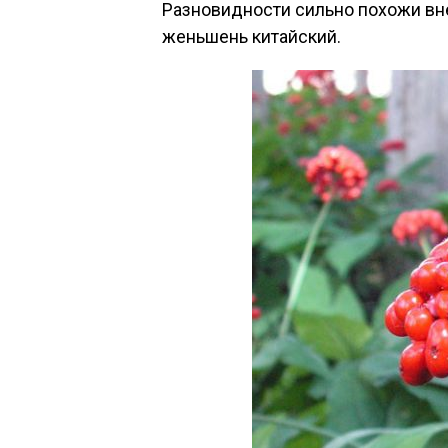
Раз­но­вид­ности силь­но по­хожи вн
жень­шень ки­тай­ский.