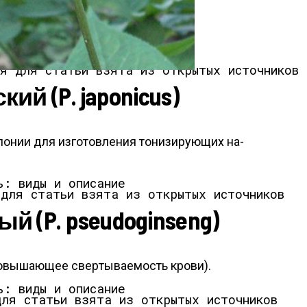
я для статьи взята из открытых источников
ий (P. japonicus)
о­нии для из­го­тов­ле­ния то­низи­ру­ющих на­
 для статьи взята из открытых источников
 (P. pseudoginseng)
о­выша­ющее свер­ты­ва­емость кро­ви).
для статьи взята из открытых источников