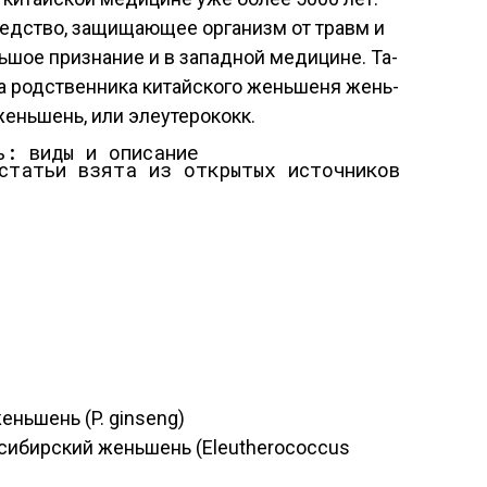
редс­тво, за­щища­ющее ор­га­низм от травм и
ь­шое приз­на­ние и в за­пад­ной ме­дици­не. Та­
 родс­твен­ни­ка ки­тай­ско­го жень­ше­ня жень­
ень­шень, или эле­уте­рококк.
статьи взята из открытых источников
жень­шень (P. ginseng)
 си­бир­ский жень­шень (Eleutherococcus