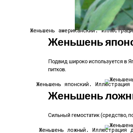
Жень­шень аме­рикан­ский.
Иллюстраци
Жень­шень япон­ск
Подвид ши­роко ис­поль­зу­ет­ся в Яп
пит­ков.
Жень­шень япон­ский.
Иллюстрация
Жень­шень лож­ный
Силь­ный ге­мос­татик (средс­тво, п
Жень­шень лож­ный.
Иллюстрация 