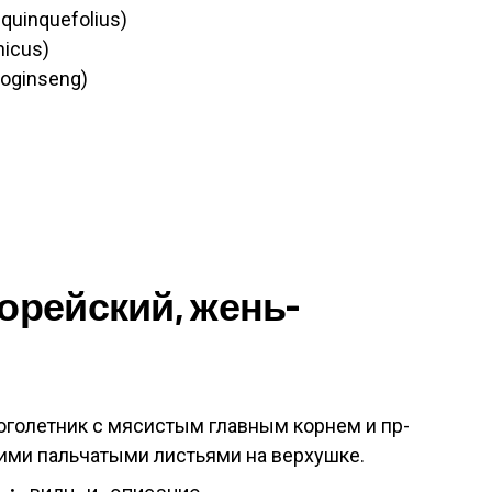
 quinquefolius)
nicus)
doginseng)
ко­рей­ский, жень­
­голет­ник с мя­сис­тым глав­ным кор­нем и пр­
и­ми паль­ча­тыми листь­ями на вер­хушке.