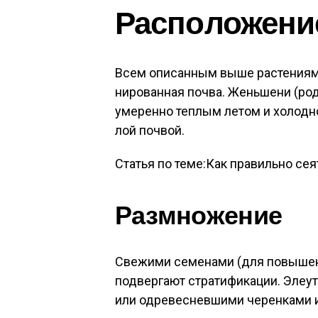
Рас­по­ложе­ни
Всем опи­сан­ным вы­ше рас­те­ни­ям
ниро­ван­ная поч­ва. Жень­ше­ни (род
уме­рен­но теп­лым ле­том и хо­лод­н
лой поч­вой.
Статья по теме:Как правильно сея
Раз­мно­жение
Све­жими се­мена­ми (для по­выше­
под­верга­ют стра­тифи­кации. Эле­у
или од­ре­вес­невши­ми че­рен­ка­ми 