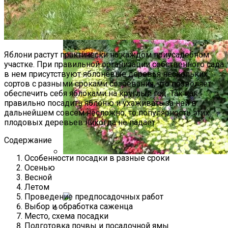
Яблони растут практически на каждом приусадебном
участке. При правильной организации собственного сада
в нем присутствуют яблоневые деревья нескольких
сортов с разными сроками созревания, что позволяет
обеспечить себя яблоками на круглый год. Так как
правильно посадить яблоню и ухаживать за ней в
дальнейшем совсем несложно, то популярность этих
плодовых деревьев никогда не падает.
Содержание
Особенности посадки в разные сроки
Осенью
Георгины: Сорта С Фото, Названиями,
Весной
Описанием, Видео Обзоры
Летом
Проведение предпосадочных работ
Выбор и обработка саженца
Место, схема посадки
Подготовка почвы и посадочной ямы
Комнатная Пальма: Разновидности И