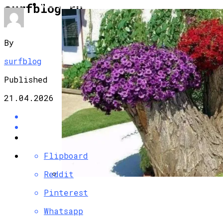
САД И ОГОРОД
surfblog.ru
By
surfblog
Published
21.04.2026
Flipboard
Reddit
Пикировка Петунии В 2023 Году По
Pinterest
Лунному Календарю: Благоприятные И
Whatsapp
Неблагоприятные Дни