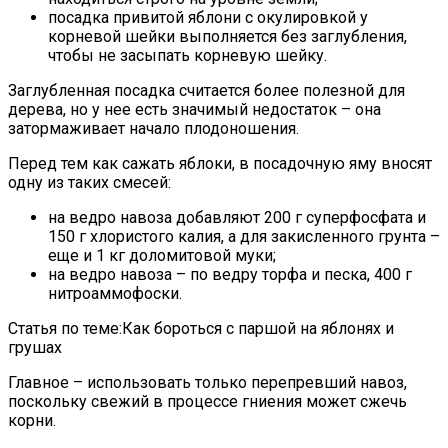
посадка привитой яблони с окулировкой у
корневой шейки выполняется без заглубления,
чтобы не засыпать корневую шейку.
Заглубленная посадка считается более полезной для
дерева, но у нее есть значимый недостаток – она
затормаживает начало плодоношения.
Перед тем как сажать яблоки, в посадочную яму вносят
одну из таких смесей:
на ведро навоза добавляют 200 г суперфосфата и
150 г хлористого калия, а для закисленного грунта –
еще и 1 кг доломитовой муки;
на ведро навоза – по ведру торфа и песка, 400 г
нитроаммофоски.
Статья по теме:Как бороться с паршой на яблонях и
грушах
Главное – использовать только перепревший навоз,
поскольку свежий в процессе гниения может сжечь
корни.