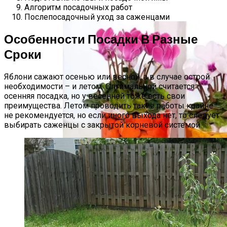
Алгоритм посадочных работ
Правила Ухода
Послепосадочный уход за саженцами
Особенности Посадки В Разные
Сроки
Яблони сажают осенью или весной, а в случае острой
необходимости – и летом. Оптимальной считается
осенняя посадка, но у весенней тоже есть свои
преимущества. Летом проводить такие работы крайне
не рекомендуется, но если иного выхода нет, то следует
выбирать саженцы с закрытой корневой системой.
Цикламен: Уход В Домашних Условиях,
Пересадка И Размножение, Виды