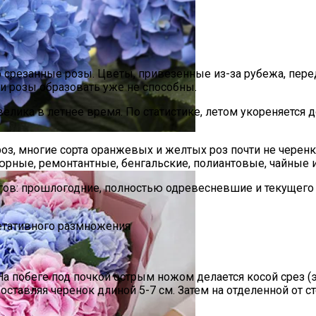
 срезанные розы. Цветы, привезенные из-за рубежа, пе
ти розы образовать уже не способны.
лика в летнее время. По статистике, летом укореняется д
оз, многие сорта оранжевых и желтых роз почти не черен
е, ремонтантные, бенгальские, полиантовые, чайные и г
гов: прошлогодние, полностью одревесневшие и текущего
гетативного размножения
а побеге под почкой острым ножом делается косой срез 
ставляя черенок длиной 5-7 см. Затем на отделенной от сте