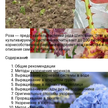
Роза ― представитель растений рода Шиповник. Этот у
культивируемое растение насчитывает до 200 тысяч ф
корнесобственное растение сохраняет все свойства и 
описания самых популярных из них.
Содержание
Как Вырастить Красивые Гладиолусы? 
Общие рекомендации
Методы укоренения черенков
Выращивание корневой системы в воде
Выращивание в открытом грунте
Выращивание в парнике или теплице
Выращивание рассады роз на подоконнике
Оригинальные способы укоренения
Проращивание в пакете
Укоренение в картошке
Метод «Бурито»