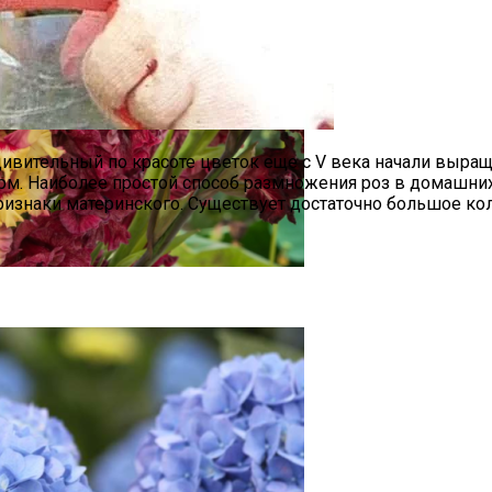
дивительный по красоте цветок еще с V века начали выращ
орм. Наиболее простой способ размножения роз в домашни
признаки материнского. Существует достаточно большое к
Секреты Посадки