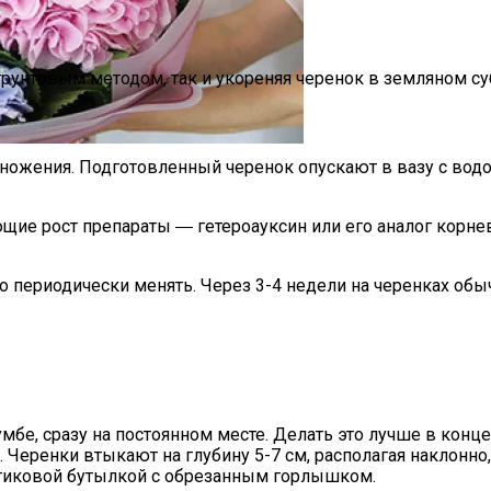
рунтовым методом, так и укореняя черенок в земляном суб
множения. Подготовленный черенок опускают в вазу с водо
тов, Поводы Для Дарения
ие рост препараты ― гетероауксин или его аналог корнев
о периодически менять. Через 3-4 недели на черенках обы
бе, сразу на постоянном месте. Делать это лучше в конце
а. Черенки втыкают на глубину 5-7 см, располагая наклон
стиковой бутылкой с обрезанным горлышком.