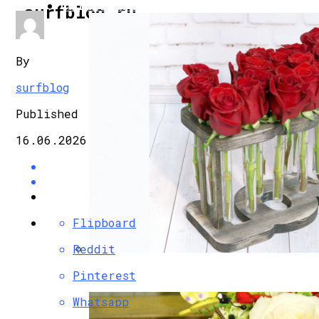
САД И ОГОРОД
surfblog.ru
By
surfblog
Published
16.06.2026
Flipboard
Reddit
Уникальный Способ Дарить Цветы: Про
Pinterest
Whatsapp