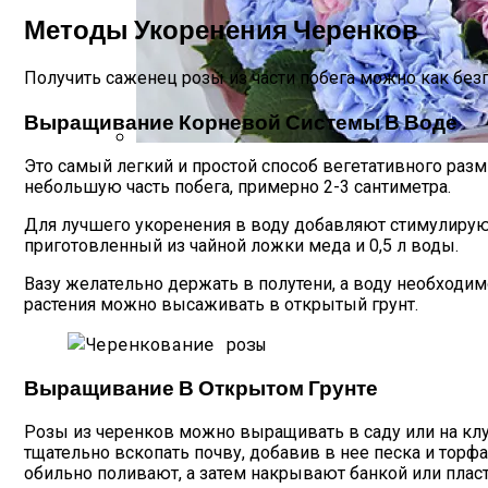
Методы Укоренения Черенков
Получить саженец розы из части побега можно как безг
Выращивание Корневой Системы В Воде
Это самый легкий и простой способ вегетативного раз
Букеты Из Гортензий: Особенности Цве
небольшую часть побега, примерно 2-3 сантиметра.
Для лучшего укоренения в воду добавляют стимулирующ
приготовленный из чайной ложки меда и 0,5 л воды.
Вазу желательно держать в полутени, а воду необходим
растения можно высаживать в открытый грунт.
Выращивание В Открытом Грунте
Розы из черенков можно выращивать в саду или на клум
тщательно вскопать почву, добавив в нее песка и торф
обильно поливают, а затем накрывают банкой или пла