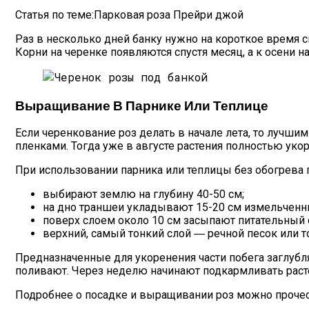
Статья по теме:Парковая роза Прейри джой
Раз в несколько дней банку нужно на короткое время с
Корни на черенке появляются спустя месяц, а к осени н
Выращивание В Парнике Или Теплице
Если черенкование роз делать в начале лета, то лучши
пленками. Тогда уже в августе растения полностью укор
При использовании парника или теплицы без обогрева г
выбирают землю на глубину 40-50 см;
на дно траншеи укладывают 15-20 см измельченны
поверх слоем около 10 см засыпают питательный с
верхний, самый тонкий слой ― речной песок или т
Предназначенные для укоренения части побега заглубл
поливают. Через неделю начинают подкармливать расте
Подробнее о посадке и выращивании роз можно прочес