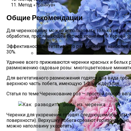
Метод «Траннуа»
Общие Рекомендации
Для черенкования можно использовать только недавно
обработке, продлевающей период хранения, и корней э
Эффективность вегетативного размножения наиболее ве
30%.
Удачнее всего приживаются черенки красных и белых р
Как Определить Вид Гортензии
размножению садовые розы: многоцветковые миниатюрны
Для вегетативного размножения годятся два вида побе
верхнюю часть побега, имеющую 1-2 междоузлия.
Статья по теме:Черенкование роз — простой способ ве
Черенки для укоренения готовят следующим образом. Н
поверхности). Верхушку побега срезают горизонтально, о
можно наполовину укоротить).