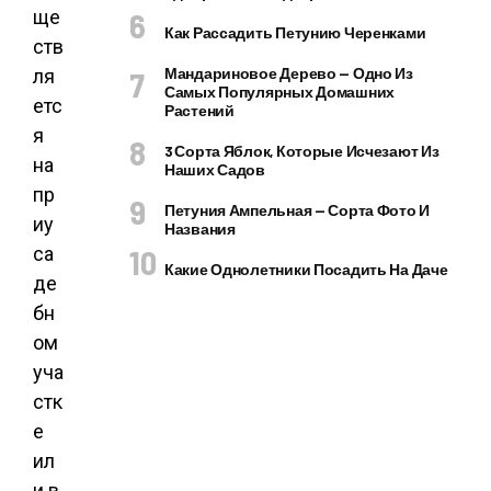
ще
Как Рассадить Петунию Черенками
ств
Мандариновое Дерево — Одно Из
ля
Самых Популярных Домашних
етс
Растений
я
3 Сорта Яблок, Которые Исчезают Из
на
Наших Садов
пр
Петуния Ампельная — Сорта Фото И
иу
Названия
са
Какие Однолетники Посадить На Даче
де
бн
ом
уча
стк
е
ил
и в