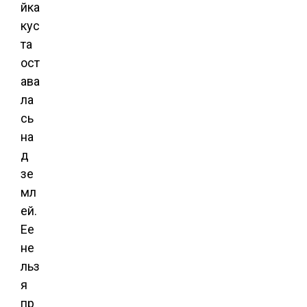
йка
кус
та
ост
ава
ла
сь
на
д
зе
мл
ей.
Ее
не
льз
я
пр