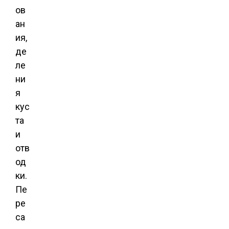
ов
ан
ия,
де
ле
ни
я
кус
та
и
отв
од
ки.
Пе
ре
са