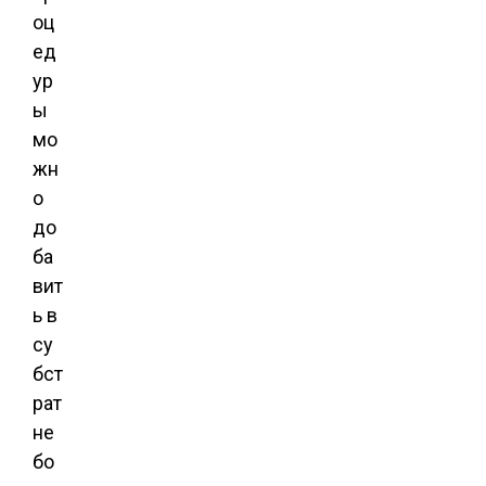
оц
ед
ур
ы
мо
жн
о
до
ба
вит
ь в
су
бст
рат
не
бо