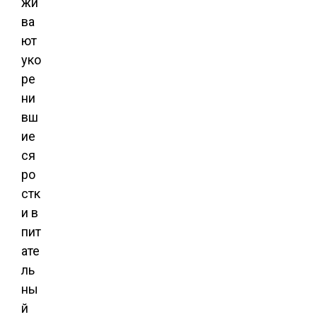
жи
ва
ют
уко
ре
ни
вш
ие
ся
ро
стк
и в
пит
ате
ль
ны
й