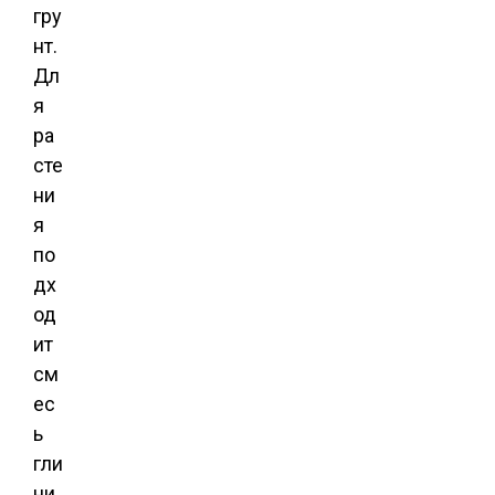
гру
нт.
Дл
я
ра
сте
ни
я
по
дх
од
ит
см
ес
ь
гли
ни