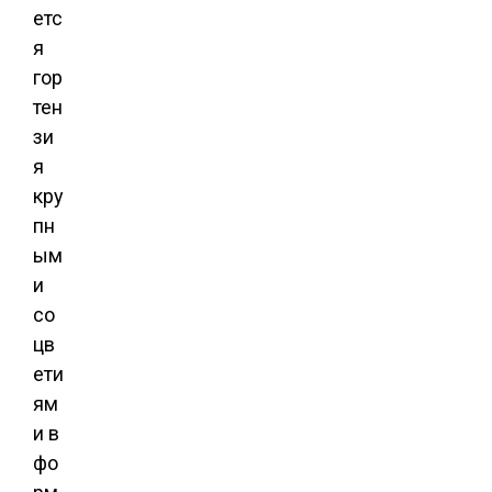
етс
я
гор
тен
зи
я
кру
пн
ым
и
со
цв
ети
ям
и в
фо