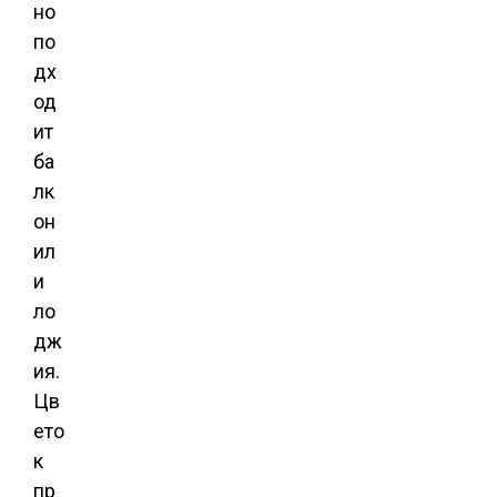
но
по
дх
од
ит
ба
лк
он
ил
и
ло
дж
ия.
Цв
ето
к
пр