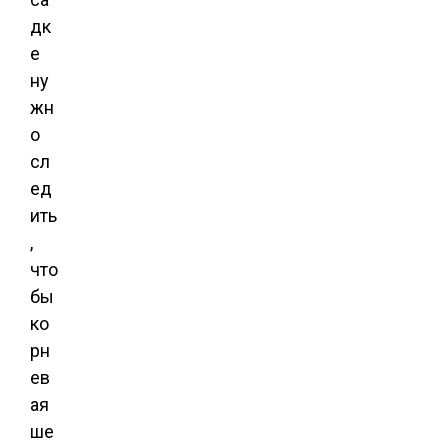
дк
е
ну
жн
о
сл
ед
ить
,
что
бы
ко
рн
ев
ая
ше