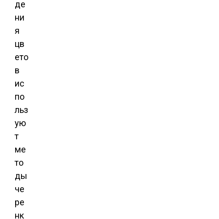
де
ни
я
цв
ето
в
ис
по
льз
ую
т
ме
то
ды
че
ре
нк