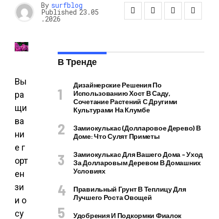
By
surfblog
Published
23.05
.2026
В Тренде
Вы
Дизайнерские Решения По
Использованию Хост В Саду,
ра
Сочетание Растений С Другими
щи
Культурами На Клумбе
ва
Замиокулькас (долларовое Дерево) В
ни
Доме: Что Сулят Приметы
е г
Замиокулькас Для Вашего Дома – Уход
орт
За Долларовым Деревом В Домашних
Условиях
ен
зи
Правильный Грунт В Теплицу Для
Лучшего Роста Овощей
и о
су
Удобрения И Подкормки Фиалок