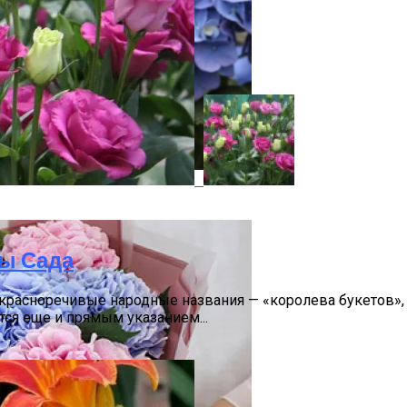
ты Сада
расноречивые народные названия — «королева букетов», «и
ся еще и прямым указанием...