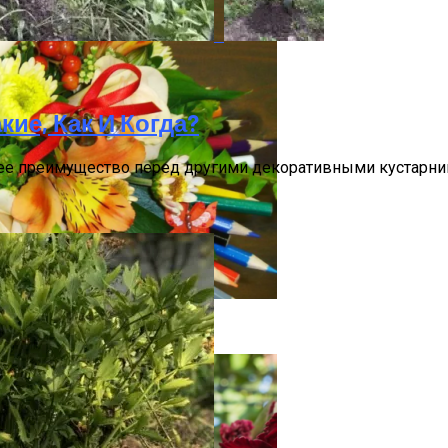
ие, Как И Когда?
ое ее преимущество перед другими декоративными кустарни
теля На 1 Сентября: Советы Для Первоклассников