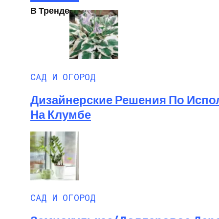
В Тренде
САД И ОГОРОД
Дизайнерские Решения По Испол
На Клумбе
САД И ОГОРОД