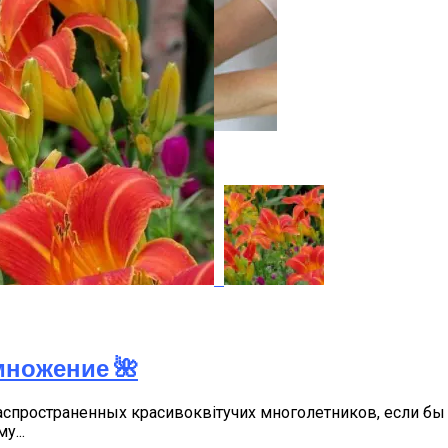
тов, Поводы Для Дарения
множение 🌺
аспространенных красивоквітучих многолетников, если бы 
у...