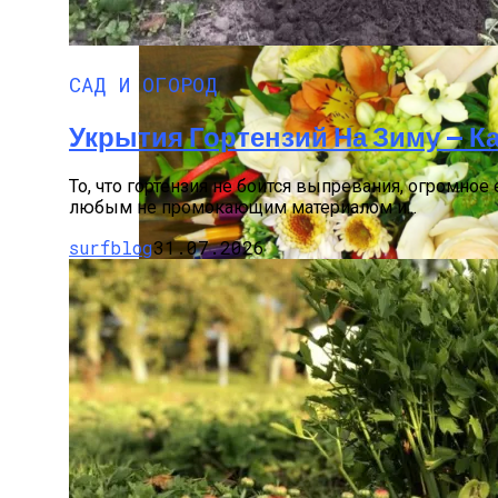
САД И ОГОРОД
Укрытия Гортензий На Зиму — Как
То, что гортензия не боится выпревания, огромн
любым не промокающим материалом и...
surfblog
31.07.2026
Как Выбрать Подходящие Цветы Для Учи