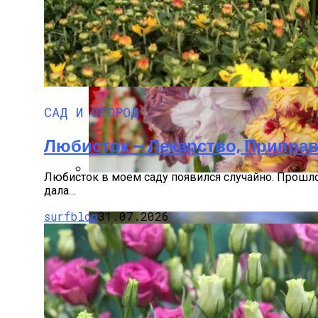
САД И ОГОРОД
Любисток — Лекарство, Приправ
Любисток в моем саду появился случайно. Прошлой
дала...
Как Вырастить Красивые Гладиолусы? 
surfblog
31.07.2026