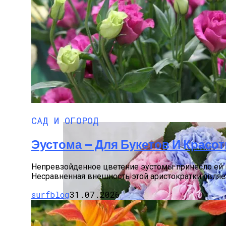
Как Определить Вид Гортензии
САД И ОГОРОД
Эустома — Для Букетов И Красо
Непревзойденное цветение эустомы принесло ей к
Несравненная внешность этой аристократки являет
surfblog
31.07.2026