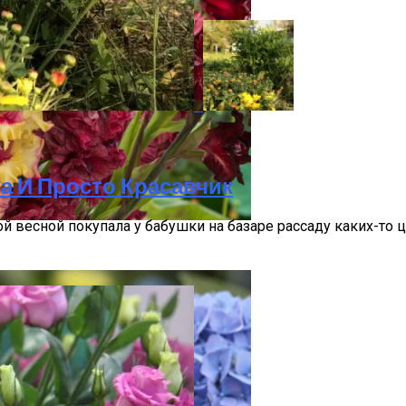
а И Просто Красавчик
 весной покупала у бабушки на базаре рассаду каких-то ц
Секреты Посадки