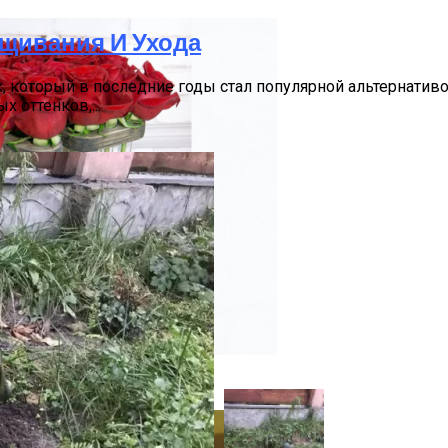
щивания И Ухода
 который в последние годы стал популярной альтернативо
 оттенков,...
бирки С Доставкой В Москве