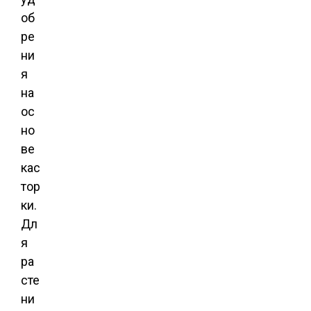
об
ре
ни
я
на
ос
но
ве
кас
тор
ки.
Дл
я
ра
сте
ни