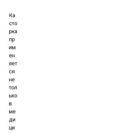
Ка
сто
рка
пр
им
ен
яет
ся
не
тол
ько
в
ме
ди
ци