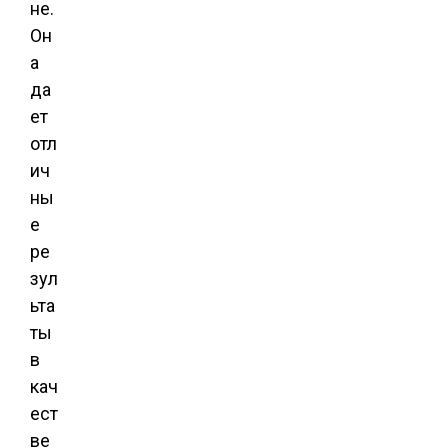
не.
Он
а
да
ет
отл
ич
ны
е
ре
зул
ьта
ты
в
кач
ест
ве