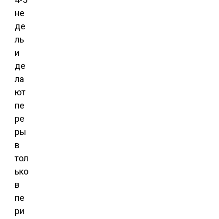
не
де
ль
и
де
ла
ют
пе
ре
ры
в
тол
ько
в
пе
ри