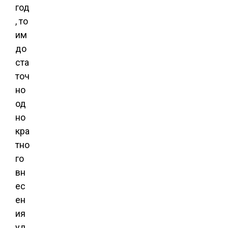
год
, то
им
до
ста
точ
но
од
но
кра
тно
го
вн
ес
ен
ия
уд