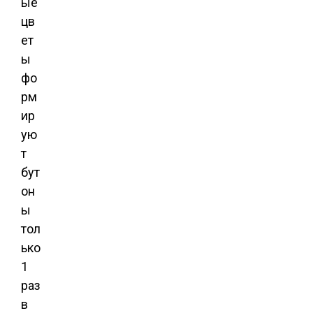
ые
цв
ет
ы
фо
рм
ир
ую
т
бут
он
ы
тол
ько
1
раз
в