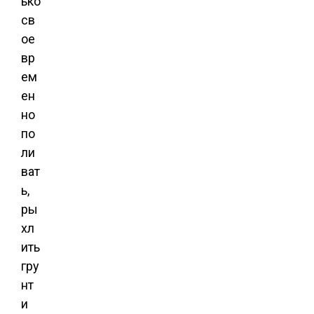
ько
св
ое
вр
ем
ен
но
по
ли
ват
ь,
ры
хл
ить
гру
нт
и