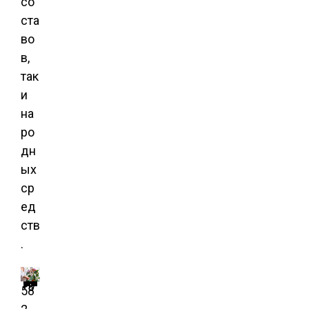
со
ста
во
в,
так
и
на
ро
дн
ых
ср
ед
ств
.
Выращивание комнатных растений.
Иллюстрация для статьи используется по стандартной лицензии ©ofazende.ru
58