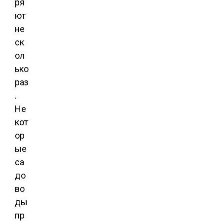
ря
ют
не
ск
ол
ько
раз
.
Не
кот
ор
ые
са
до
во
ды
пр