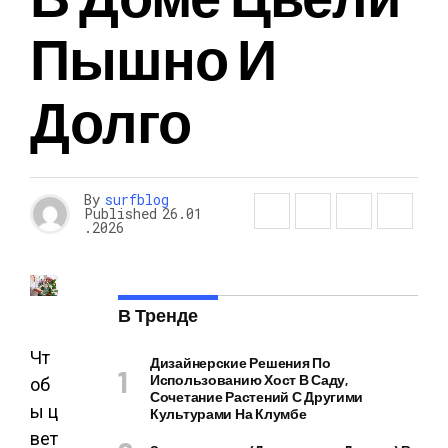
Пышно И
Долго
By
surfblog
Published
26.01
.2026
В Тренде
Чт
Дизайнерские Решения По
Использованию Хост В Саду,
об
Сочетание Растений С Другими
ы ц
Культурами На Клумбе
вет