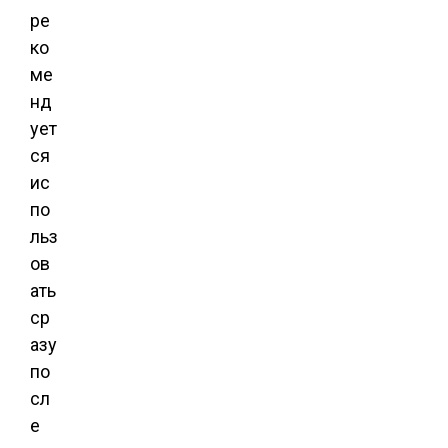
ре
ко
ме
нд
ует
ся
ис
по
льз
ов
ать
ср
азу
по
сл
е