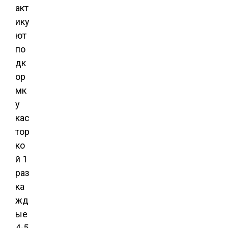
акт
ику
ют
по
дк
ор
мк
у
кас
тор
ко
й 1
раз
ка
жд
ые
4-5