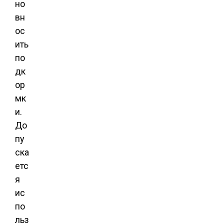
но
вн
ос
ить
по
дк
ор
мк
и.
До
пу
ска
етс
я
ис
по
льз