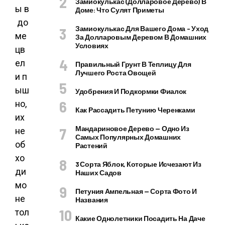
Замиокулькас (долларовое Дерево) В
ы в
Доме: Что Сулят Приметы
до
Замиокулькас Для Вашего Дома – Уход
ме
За Долларовым Деревом В Домашних
Условиях
цв
ел
Правильный Грунт В Теплицу Для
Лучшего Роста Овощей
и п
ыш
Удобрения И Подкормки Фиалок
но,
Как Рассадить Петунию Черенками
их
Мандариновое Дерево — Одно Из
не
Самых Популярных Домашних
об
Растений
хо
3 Сорта Яблок, Которые Исчезают Из
ди
Наших Садов
мо
Петуния Ампельная — Сорта Фото И
не
Названия
тол
Какие Однолетники Посадить На Даче