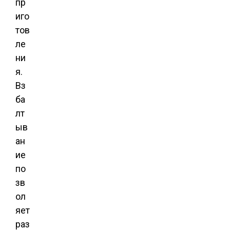
пр
иго
тов
ле
ни
я.
Вз
ба
лт
ыв
ан
ие
по
зв
ол
яет
раз