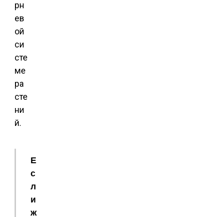
рн
ев
ой
си
сте
ме
ра
сте
ни
й.
Е
с
л
и
ж