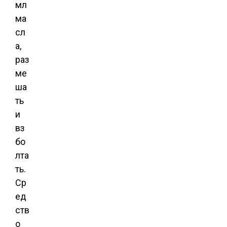
мл
ма
сл
а,
раз
ме
ша
ть
и
вз
бо
лта
ть.
Ср
ед
ств
о