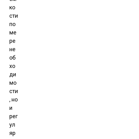
ко
сти
по
ме
ре
не
об
хо
ди
мо
сти
, но
и
рег
ул
яр