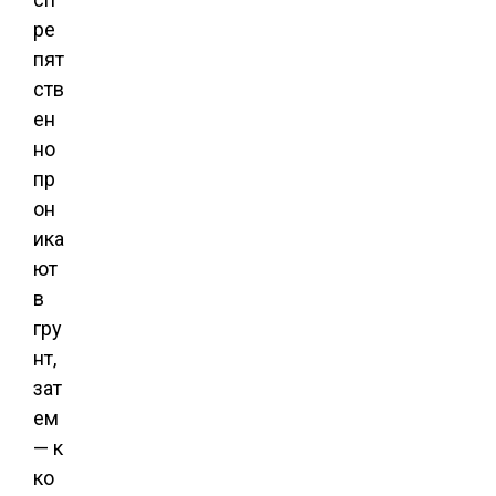
ре
пят
ств
ен
но
пр
он
ика
ют
в
гру
нт,
зат
ем
— к
ко