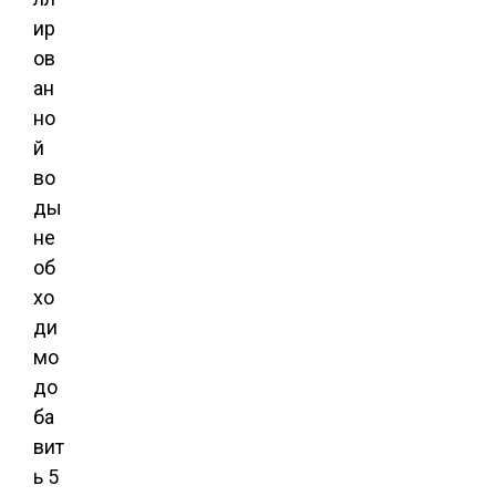
ир
ов
ан
но
й
во
ды
не
об
хо
ди
мо
до
ба
вит
ь 5