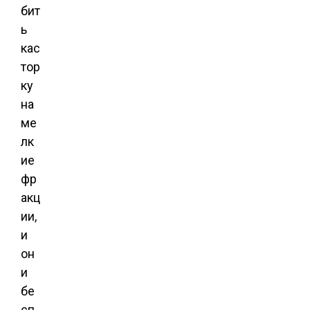
бит
ь
кас
тор
ку
на
ме
лк
ие
фр
акц
ии,
и
он
и
бе
сп