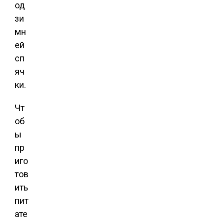
од
зи
мн
ей
сп
яч
ки.
Чт
об
ы
пр
иго
тов
ить
пит
ате