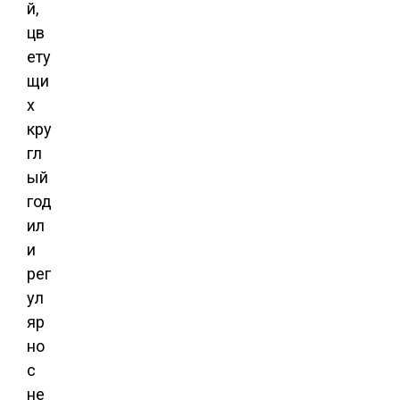
й,
цв
ету
щи
х
кру
гл
ый
год
ил
и
рег
ул
яр
но
с
не