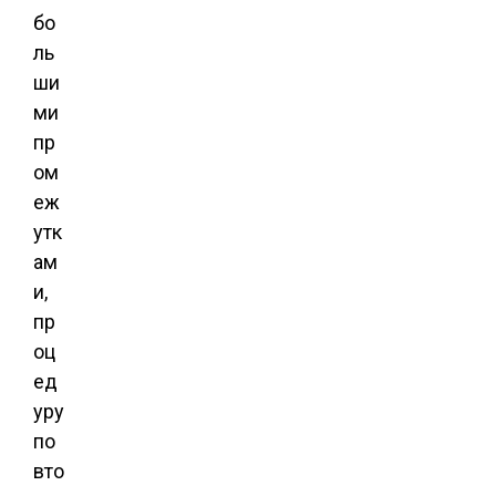
бо
ль
ши
ми
пр
ом
еж
утк
ам
и,
пр
оц
ед
уру
по
вто