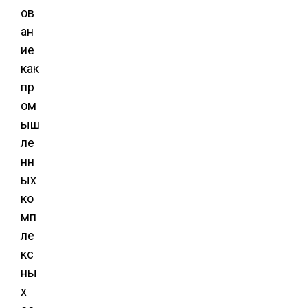
ов
ан
ие
как
пр
ом
ыш
ле
нн
ых
ко
мп
ле
кс
ны
х