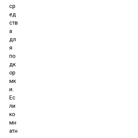
ср
ед
ств
а
дл
я
по
дк
ор
мк
и.
Ес
ли
ко
мн
атн