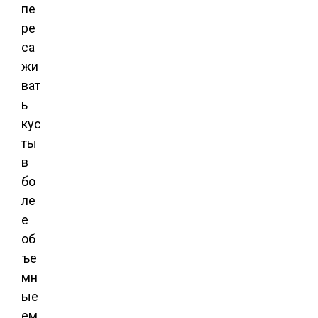
пе
ре
са
жи
ват
ь
кус
ты
в
бо
ле
е
об
ъе
мн
ые
ем