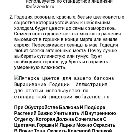
используется по стандартной лицензии
©ofazende.ru
Годеция, розовые, красные, белые шелковистые
соцветия которой устойчивы к небольшим
холодам, будет цвести до самых заморозков.
Семена этого однолетнего комнатного растения
высевают в горшки в конце марта или начале
апреля. Пересаживают сеянцы в мае. Годеция
любит слегка затененные места. Почву лучше
выбирать суглинистую или гумус. Грунт
необходимо хорошо удобрять и сохранять
умеренную влажность.
Выращивание Годеции.
Иллюстрация
для статьи используется по
стандартной лицензии ©ofazende.ru
При Обустройстве Балкона И Подборе
Растений Важно Учитывать И Внутреннюю
Отделку, Которая Должна Сочетаться С
Цветами. Горшки И Ящики Можно Окрасить
В Яркие Тона, Оклеить Красивой Пленкой