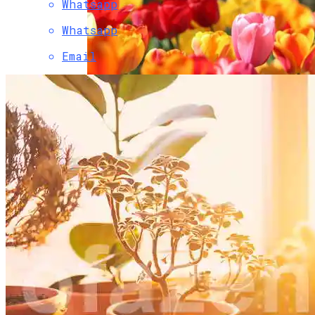
Whatsapp
Whatsapp
Email
Посадка Тюльпанов Весной 2023 Года
Доминанты Из Растений. Какие Лучше