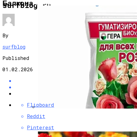
Балкона
САД И ОГОРОД
surfblog.ru
By
surfblog
Published
01.02.2026
Flipboard
Reddit
Удобрения Для Роз: Как Правильно
Ухаживать За Любимыми Цветами
Pinterest