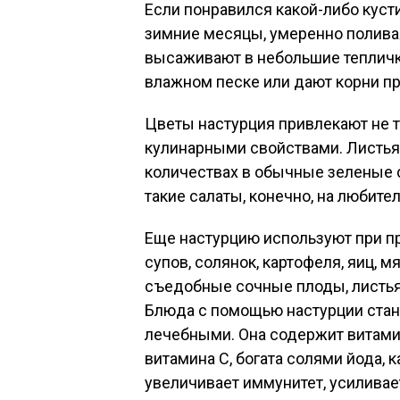
Если понравился какой-либо кусти
зимние месяцы, умеренно поливая
высаживают в небольшие тепличк
влажном песке или дают корни пр
Цветы настурция привлекают не т
кулинарными свойствами. Листья
количествах в обычные зеленые с
такие салаты, конечно, на любител
Еще настурцию используют при пр
супов, солянок, картофеля, яиц, 
съедобные сочные плоды, листья 
Блюда с помощью настурции стано
лечебными. Она содержит витамин
витамина С, богата солями йода, 
увеличивает иммунитет, усиливае