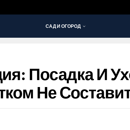
САД И ОГОРОД
ия: Посадка И У
ком Не Составит