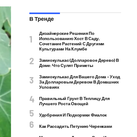
В Тренде
Дизайнерские Решения По
Использованию Хост В Саду,
Сочетание Растений С Другими
Культурами На Клумбе
Замиокулькас (долларовое Дерево) В
Доме: Что Сулят Приметы
Замиокулькас Для Вашего Дома – Уход
За Долларовым Деревом В Домашних
Условиях
Правильный Грунт В Теплицу Для
Лучшего Роста Овощей
Удобрения И Подкормки Фиалок
Как Рассадить Петунию Черенками