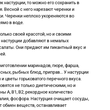
к настурции, то можно его сохранить в
. Весной с него нарезают черенки и
и. Черенки неплохо укореняются во
ямо в воде.
олько своей красотой, но и своими
 настурции добавляют в немалых
алаты. Они придают им пикантный вкус и
ей.
иготовлении маринадов, пюре, фарша,
мясных, рыбных блюд, приправ… У настурции
и цветы горьковатого перечного вкуса.
вятся не только диетическими, но и
ы А, В1, В2, рекордное количество
калия, фосфора. Настурция очищает сосуды,
т обмен веществ, останавливает