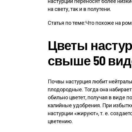
настурции переносят более низки
на свету, так и в полутени.
Статья по теме:Что похоже на ром
Цветы насту
свыше 50 ви
Почвы настурция любит нейтральн
плодородные. Тогда она набирает
обильно цветет, получая в виде 
калийные удобрения. При избытке
настурции «жируют», т. е. создае
цветению.