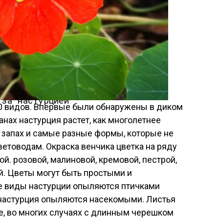
 за настурцией
0 видов. Впервые были обнаружены в диком
анах настурция растет, как многолетнее
 запах и самые разные формы, которые не
етоводам. Окраска венчика цветка на ряду
й. розовой, малиновой, кремовой, пестрой,
ой. Цветы могут быть простыми и
е виды настурции опыляются птичками
 настурция опыляются насекомыми. Листья
е, во многих случаях с длинным черешком